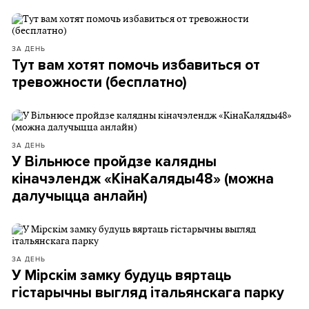
ЗА ДЕНЬ
Тут вам хотят помочь избавиться от
тревожности (бесплатно)
ЗА ДЕНЬ
У Вільнюсе пройдзе калядны
кіначэлендж «КінаКаляды48» (можна
далучыцца анлайн)
ЗА ДЕНЬ
У Мірскім замку будуць вяртаць
гістарычны выгляд італьянскага парку