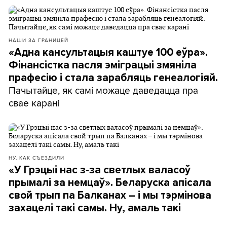
НАШИ ЗА ГРАНИЦЕЙ
«Адна кансультацыя каштуе 100 еўра».
Фінансістка пасля эміграцыі змяніла
прафесію і стала зарабляць генеалогіяй.
Пачытайце, як самі можаце даведацца пра
свае карані
НУ, КАК СЪЕЗДИЛИ
«У Грэцыі нас з-за светлых валасоў
прымалі за немцаў». Беларуска апісала
свой трып па Балканах – і мы тэрмінова
захацелі такі самы. Ну, амаль такі