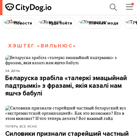
Новости
Куда пойти
Уличная мода
ХЭШТЕГ «ВИЛЬНЮС»
ЗА ДЕНЬ
Беларуска зрабіла «талеркі эмацыйнай
падтрымкі» з фразамі, якія казалі нам
яшчэ бабулі
ТЕПЕРЬ ВСЕ ЯСНО
Силовики признали старейший частный