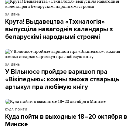
ЗА ДЕНЬ
Крута! Выдавецтва «Тэхналогія»
выпусціла навагоднія календары з
беларускімі народнымі строямі
ЗА ДЕНЬ
У Вільнюсе пройдзе варкшоп пра
«Вікіпедыю»: кожны зможа стварыць
артыкул пра любімую кнігу
КУДА ПОЙТИ
Куда пойти в выходные 18–20 октября в
Минске