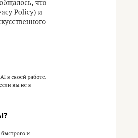
ообщалось, что
cy Policy) и
скусственного
AI в своей работе.
 если вы не в
I?
 быстрого и