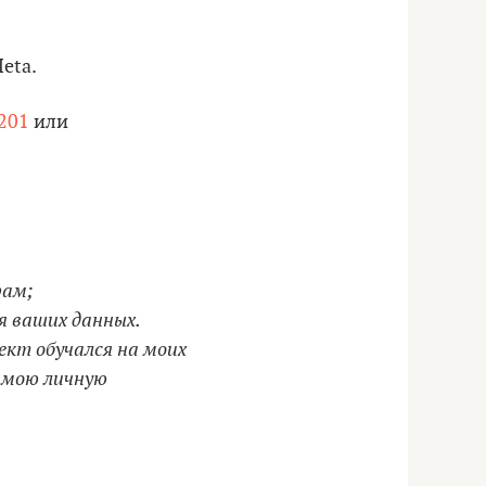
eta.
2201
или
рам;
я ваших данных.
ект обучался на моих
а мою личную