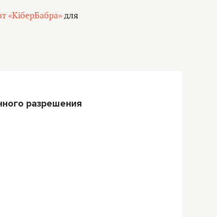
т «КіберБабра»
для
нного разрешения