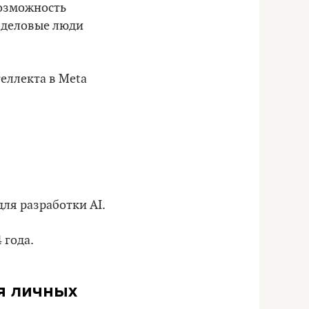
возможность
а деловые люди
еллекта в Meta
ля разработки AI.
 года.
я личных