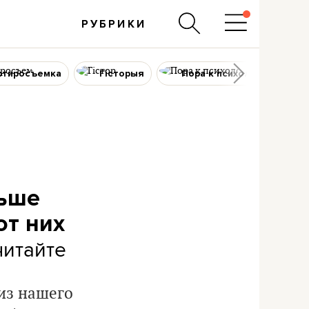
РУБРИКИ
ртиросъемка
Гісторыя
Пора к психологу
льше
от них
итайте
из нашего