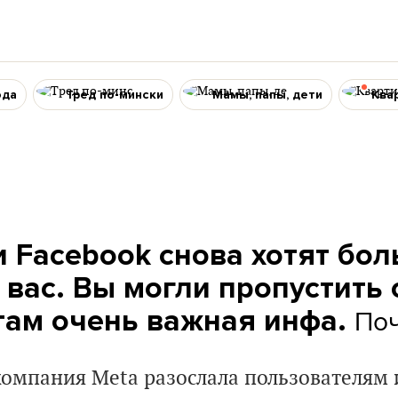
ода
Тред по-мински
Мамы, папы, дети
Ква
и Facebook снова хотят бо
 вас. Вы могли пропустить 
Поч
 там очень важная инфа.
компания Meta разослала пользователям 