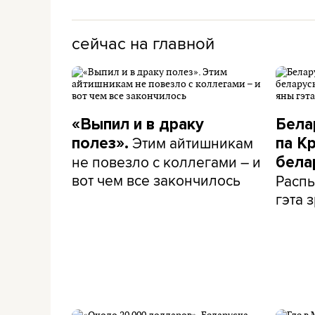
сейчас на главной
«Выпил и в драку
Бела
Этим айтишникам
полез».
па К
не повезло с коллегами – и
бела
вот чем все закончилось
Распы
гэта з