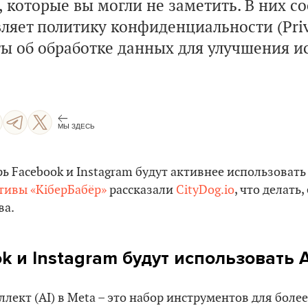
 которые вы могли не заметить. В них с
яет политику конфиденциальности (Priva
ты об обработке данных для улучшения и
МЫ ЗДЕСЬ
рь Facebook и Instagram будут активнее использовать 
тивы «КіберБабёр»
рассказали
CityDog.io
, что делать,
ва.
ok и Instagram будут использовать
A
лект (AI) в Meta – это набор инструментов для более