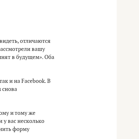
увидеть, отличаются
 рассмотрели вашу
инят в будущем». Оба
ак и на Facebook. В
м снова
ому и тому же
и у вас несколько
лнить форму