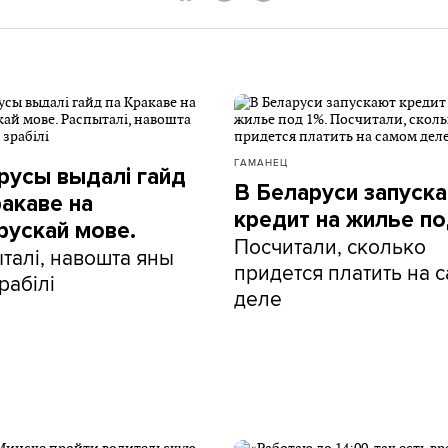
ГАМАНЕЦ
русы выдалі гайд
В Беларуси запуск
ракаве на
кредит на жилье по
рускай мове.
Посчитали, сколько
талі, навошта яны
придется платить на 
рабілі
деле