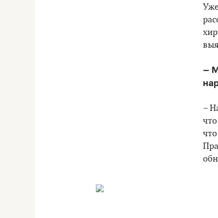
Уже
рас
хир
выя
– 
на
– Н
что
что
Пра
обн