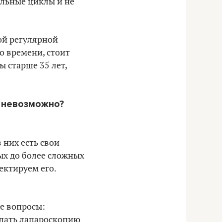
тальные циклы и не
ой регулярной
о времени, стоит
ы старше 35 лет,
е невозможно?
 них есть свои
ых до более сложных
ректируем его.
ие вопросы:
елать лапароскопию