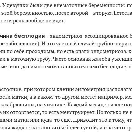
. У девушки были две внематочные беременности: по
 этой беременностью, после второй – вторую. Естеств
ости речь вообще не идет.
ичина бесплодия
– эндометриоз-ассоциированное б
ое заболевание). И это частный случай трубно-пери
ми по себе проходимы, но есть очаги эндометриоза,
и в маточную трубу. Часто основная жалоба у женщ
е; иногда симптомом становится само бесплодие, н
остояние, при котором клетки эндометрия располага
сти матки, а в каком-то другом месте: например, м
ках брюшины, на яичнике. Каждый месяц эти клетки
ь их отторгается, то есть менструирует. Но только не
ами матки или куда-то еще. Приводит это к тому, ч
ная жидкость становится более густой, из-за чего т