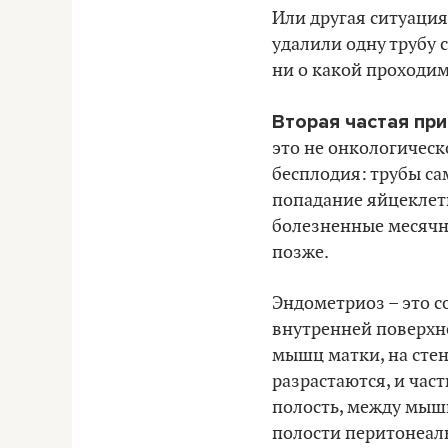
Или другая ситуация
удалили одну трубу с
ни о какой проходим
Вторая частая пр
это не онкологическ
бесплодия: трубы са
попадание яйцеклетк
болезненные месячны
позже.
Эндометриоз – это с
внутренней поверхно
мышц матки, на стен
разрастаются, и част
полость, между мышц
полости перитонеаль