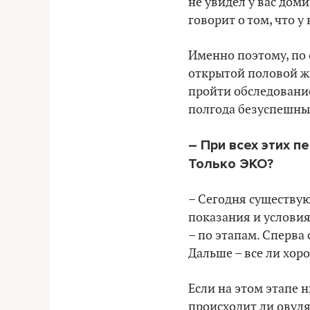
не увидел у вас доми
говорит о том, что у 
Именно поэтому, по 
открытой половой жи
пройти обследование
полгода безуспешны
– При всех этих 
Только ЭКО?
– Сегодня существую
показания и условия
– по этапам. Сперва 
Дальше – все ли хор
Если на этом этапе 
происходит ли овуля