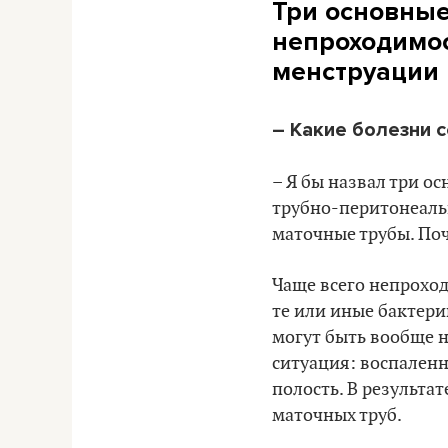
Три основны
непроходимос
менструации
– Какие болезни 
– Я бы назвал три о
трубно-перитонеальн
маточные трубы. Поч
Чаще всего непрохо
те или иные бактери
могут быть вообще н
ситуация: воспален
полость. В результа
маточных труб.