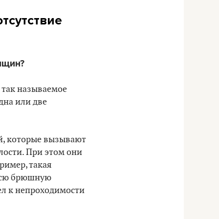
отсутствие
нщин?
о так называемое
дна или две
й, которые вызывают
лости. При этом они
ример, такая
 всю брюшную
вел к непроходимости