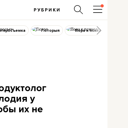
РУБРИКИ
ртиросъемка
Гісторыя
Пора к психологу
родуктолог
лодия у
обы их не