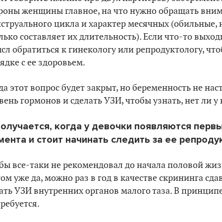
роны женщины главное, на что нужно обращать внима
струального цикла и характер месячных (обильные,
лько составляет их длительность). Если что-то выход
сл обратиться к гинекологу или репродуктологу, что
ядке с ее здоровьем.
да этот вопрос будет закрыт, но беременность не нас
вень гормонов и сделать УЗИ, чтобы узнать, нет ли у
Получается, когда у девочки появляются первы
мента и стоит начинать следить за ее репрод
 бы все-таки не рекомендовал до начала половой жиз
ом уже да, можно раз в год в качестве скрининга сда
ать УЗИ внутренних органов малого таза. В принципе
требуется.