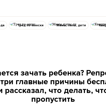
ода
Тред по-мински
Мамы, папы, дети
Ква
ется зачать ребенка? Реп
 три главные причины бесп
 рассказал, что делать, чт
пропустить