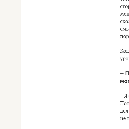
сто
мен
ско
смы
пор
Ког
уро
– 
мо
– Я
Пот
дел
не 