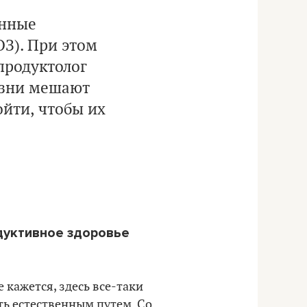
анные
З). При этом
продуктолог
езни мешают
йти, чтобы их
одуктивное здоровье
 кажется, здесь все-таки
ть естественным путем. Со