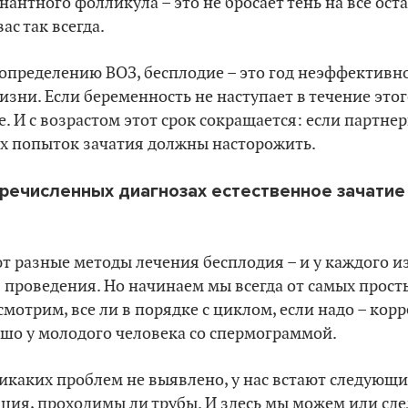
нантного фолликула – это не бросает тень на все ос
вас так всегда.
определению ВОЗ, бесплодие – это год неэффективн
зни. Если беременность не наступает в течение этог
. И с возрастом этот срок сокращается: если партнер
х попыток зачатия должны насторожить.
перечисленных диагнозах естественное зачати
т разные методы лечения бесплодия – и у каждого из
 проведения. Но начинаем мы всегда от самых прост
смотрим, все ли в порядке с циклом, если надо – кор
ошо у молодого человека со спермограммой.
никаких проблем не выявлено, у нас встают следующ
ция, проходимы ли трубы. И здесь мы можем или сд