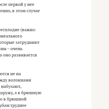
сле первой у нее
енно, в этом случае
есплодие (важно:
тонеального
 которые затрудняют
ины – очень
о оно развивается
ются не на
ежду волокнами
 набухают,
 наружу, а в брюшную
то в брюшной
рубам труднее