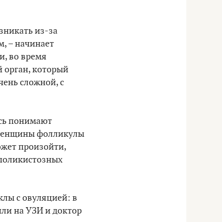
зникать из-за
м, – начинает
и, во время
й орган, который
чень сложной, с
есь понимают
х женщины фолликулы
может произойти,
 поликистозных
клы с овуляцией: в
шли на УЗИ и доктор