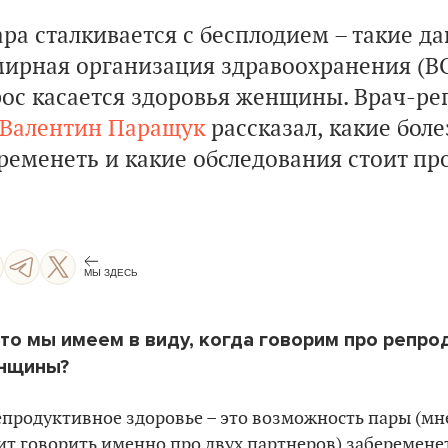
ра сталкивается с бесплодием – такие д
мирная организация здравоохранения (ВО
рос касается здоровья женщины. Врач-ре
Валентин Паращук
рассказал, какие бол
еменеть и какие обследования стоит про
МЫ ЗДЕСЬ
Что мы имеем в виду, когда говорим про репр
нщины?
епродуктивное здоровье – это возможность пары (мне
ит говорить именно про двух партнеров) заберемене