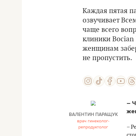
Каждая пятая па
озвучивает Все
чаще всего воп
клиники Bocian
женщинам забер
не пропустить.
– 
же
ВАЛЕНТИН ПАРАЩУК
врач гинеколог-
репродуктолог
– Р
сто