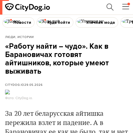
Новости
Куда пойти
Уличная мода
ЛЮДИ, ИСТОРИИ
«Работу найти – чудо». Как в
Барановичах готовят
айтишников, которые умеют
выживать
CITYDOG.IO
29.05.2026
Фото: CityDog.io.
За 20 лет беларусская айтишка
пережила взлет и падение. А в
Барановичах ее как не было, так и нет