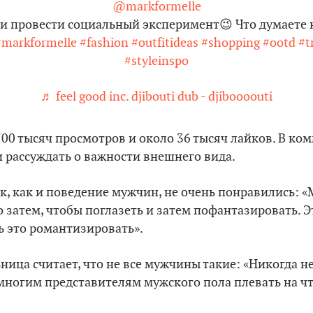
@markformelle
и провести социальный эксперимент😉 Что думаете н
#markformelle
#fashion
#outfitideas
#shopping
#ootd
#t
#styleinspo
♬ feel good inc. djibouti dub - djiboooouti
700 тысяч просмотров и около 36 тысяч лайков. В ко
 рассуждать о важности внешнего вида.
ик, как и поведение мужчин, не очень понравились: «
 затем, чтобы поглазеть и затем пофантазировать. Э
ь это романтизировать».
ница считает, что не все мужчины такие: «Никогда не
 многим представителям мужского пола плевать на что