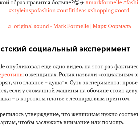
кой образ нравится больше?😊✈️
#markformelle
#fash
#styleinspofashion
#outfitideas
#shopping
#ootd
♬ original sound - Mark Formelle | Марк Формэль
истский социальный эксперимент
le опубликовал еще одно видео, на этот раз фактиче
ереотипы
о женщинах. Ролик назвали «социальным 
рят, что главное – душа”». Суть эксперимента: прове
ся, если у сломанной машины на обочине стоит дев
ушка – в коротком платье с леопардовым принтом.
крепилось утверждение, что женщинам нужно соотве
артам, чтобы заслужить внимание или помощь.