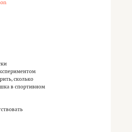
ion
ски
экспериментом
рить, сколько
ушка в спортивном
тствовать