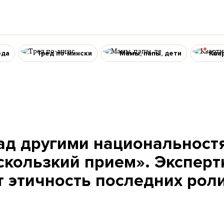
ода
Тред по-мински
Мамы, папы, дети
Ква
ад другими национальност
скользкий прием». Эксперт
 этичность последних рол