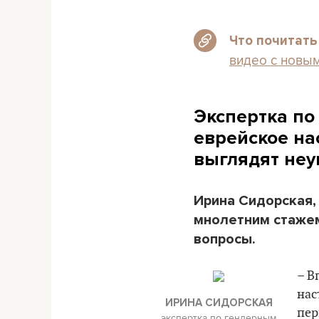
Что почитать
видео с новым
Экспертка по
еврейское на
выглядят не
Ирина Сидорская,
мнолетним стажем
вопросы.
– В
нас
ИРИНА СИДОРСКАЯ
пер
экспертка по гендерным