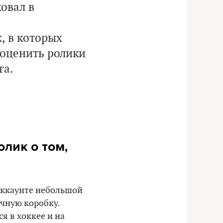
овал в
, в которых
 оценить ролики
га.
олик о том,
-аккаунте небольшой
очную коробку.
ся в хоккее и на