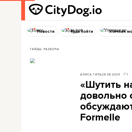
Новости
Куда пойти
Уличная м
ГАЙДЫ, РАЗБОРЫ
АЛИСА ГИЛЬ
28.08.2024
1
«Шутить н
довольно 
обсуждают
Formelle