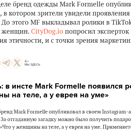
еле бренд одежды Mark Formelle опублик
, в котором зрители увидели проявления
До этого MF выкладывал ролики в TikTok
л женщин.
CityDog.io
попросил эксперток
ния
этичности, и с точки зрения маркетин
МЫ ЗДЕСЬ
: в инсте
Mark Formelle
появился р
ы на теле, а у еврея на уме»
ренд Mark Formelle опубликовал в своем Instagram
 За отгаданную загадку можно было получить подар
 «Что у женщины на теле, а у еврея на уме. Применяет