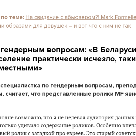
На свидание с абьюзером?! Mark Formell
 по теме:
и образами для девушек – и вот что с ним не так
 гендерным вопросам: «В Беларуси
селение практически исчезло, так
уместными»
 специалистка по гендерным вопросам, препо
, считает, что представленные ролики MF яв
полне возможно, что я не целевая аудитория данных
только удивило содержание роликов. Особенно впеч
вый ролик с загадкой про евреев. Это старый советск