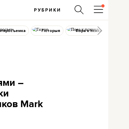
РУБРИКИ
ртиросъемка
Гісторыя
Пора к психологу
ями –
ки
иков Mark