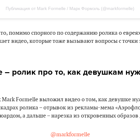
Публикация от Mark Formelle / Марк Формэль (@markformelle)
то, помимо спорного по содержанию ролика о евреях
кает видео, которые тоже вызывают вопросы с точки 
 – ролик про то, как девушкам ну
k Mark Formelle выложил видео о том, как девушке ну
 кадрах ролика – отрывок из рекламы-мема «Аэрофло
тюардом, а дальше – нарезка из откровенных образов
@markformelle