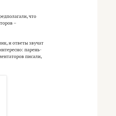
редполагали, что
торов –
ик, и ответы звучат
 интересно: парень-
ментаторов писали,