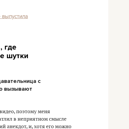
e выпустила
, где
ие шутки
давательница с
но вызывают
 видео, поэтому меня
атлил в неприятном смысле
ий анекдот, и, хотя его можно