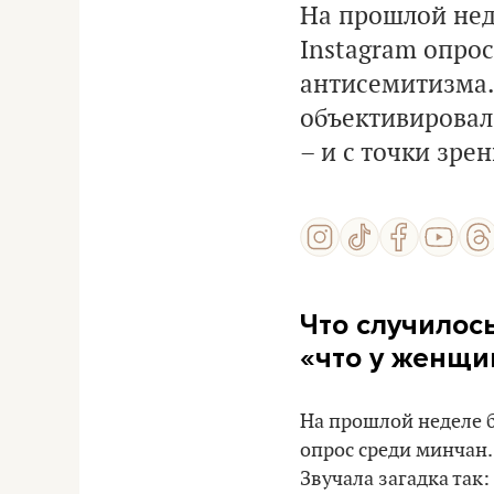
На прошлой нед
Instagram опрос
антисемитизма. 
объективирова
– и с точки зре
Что случилось
«что у женщин
На прошлой неделе б
опрос среди минчан.
Звучала загадка так: