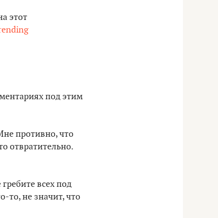
а этот
rending
мментариях под этим
Мне противно, что
то отвратительно.
 гребите всех под
-то, не значит, что