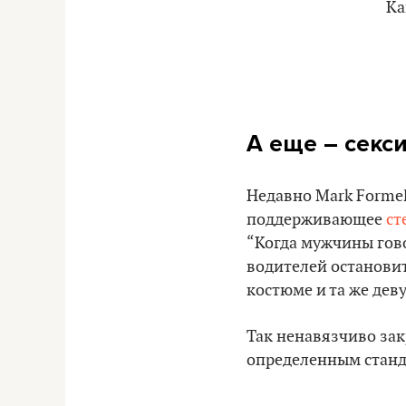
Ка
А еще – секс
Недавно Mark Formel
поддерживающее
ст
“Когда мужчины гово
водителей остановит
костюме и та же дев
Так ненавязчиво за
определенным станд