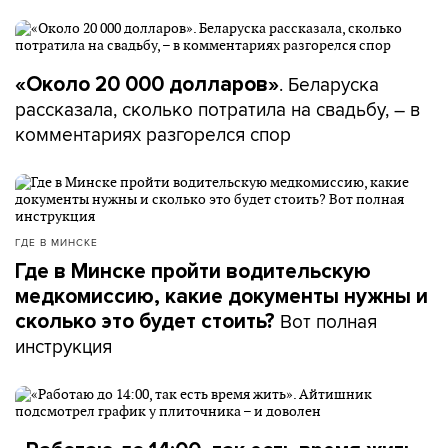
– Когда первый внук рос, мне все не нравилось вот,
как она больше кормила растворимыми кашками, –
говорит Татьяна Артимович. – Я считала, что можно
сварить, мол, приготовить и покормить.
. Беларуска
«Около 20 000 долларов»
рассказала, сколько потратила на свадьбу, – в
– Мама рассказывала, что в два месяца она уже
комментариях разгорелся спор
давала нам соки, – приводит пример Елена
Судиловская. – Я же своим детям до 6 месяцев
вообще ничего не давала, кроме смеси или молока
грудного.
ГДЕ В МИНСКЕ
Где в Минске пройти водительскую
медкомиссию, какие документы нужны и
Вот полная
сколько это будет стоить?
– Вот, допустим, он сидит до последнего в том же
инструкция
телефоне, потом бежит делать уроки, – приводит
другой пример Татьяна Артимович. – Я ему всегда
говорю: пожалуйста, сделай уроки и сиди хоть ты я
не знаю что.