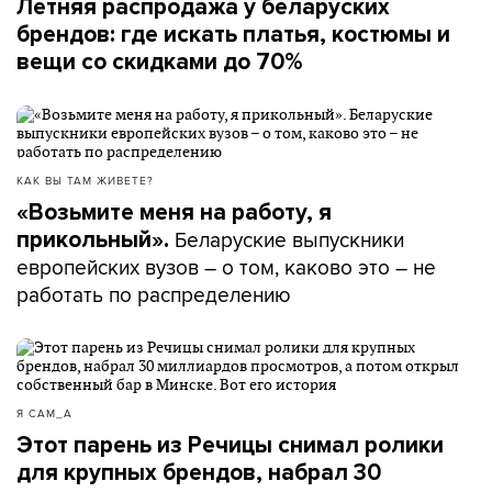
Летняя распродажа у беларуских
получить какой-то результат положительный, то
брендов: где искать платья, костюмы и
тебе придется для этого очень хорошо поработать.
вещи со скидками до 70%
И это будет не наказание.
Вы подарили ребенку телефон. Это его личная
вещь. Как ты можешь его забрать? Ну вот я сейчас
КАК ВЫ ТАМ ЖИВЕТЕ?
приду, не знаю там, к соседке и заберу у нее
«Возьмите меня на работу, я
телефон. Действие-то будет одно совершенно.
Беларуские выпускники
прикольный».
европейских вузов – о том, каково это – не
работать по распределению
– Жене уже 11 лет. И я считаю, что в этом возрасте
уже должны быть какие-то обязанности у ребенка –
допустим, дома, – говорит Татьяна Артимович. – Ту
Я САМ_А
же свою кровать он должен застилать хотя бы за
Этот парень из Речицы снимал ролики
собой. Убрать одежду за собой он должен.
для крупных брендов, набрал 30