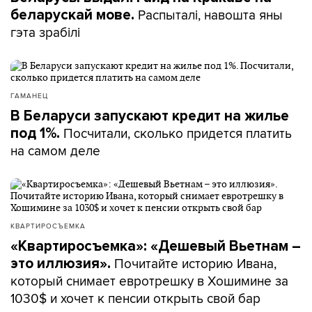
Судиловская,
Распыталі, навошта яны
беларускай мове.
сама ­– мама двоих сыновей. – Она,
гэта зрабілі
знаете, как человек старой закалки, у нее свое
мнение, опять же, мы с ней очень разные по
взглядам.
ГАМАНЕЦ
– Я помогаю дочери во всем: и в бытовом плане, и в
В Беларуси запускают кредит на жилье
воспитании, – говорит Татьяна Артимович. – В тот
Посчитали, сколько придется платить
же садик – забрать, они поздно приезжают. Мама-
под 1%.
на самом деле
то может забрать уже попозже, но я стараюсь
пораньше, чтоб еще можно было погулять с
ребенком сходить.
– Я живу с мамой в одной квартире – с внуками она
КВАРТИРОСЪЕМКА
с рождения, – объясняет Елена Судиловская. – У
«Квартиросъемка»: «Дешевый Вьетнам –
нее, как у всех людей ее поколения, есть
Почитайте историю Ивана,
это иллюзия».
определенные постулаты: нужно делать так, так и
который снимает евротрешку в Хошимине за
так.
1030$ и хочет к пенсии открыть свой бар