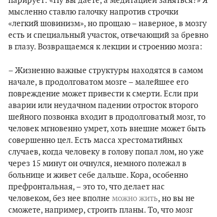
парирует: «Ну вы даете, а медитацией заняться?» Я
мысленно ставлю галочку напротив строчки
«легкий шовинизм», но прощаю – наверное, в мозгу
есть и специальный участок, отвечающий за бревно
в глазу. Возвращаемся к лекции и строению мозга:
– Жизненно важные структуры находятся в самом
начале, в продолговатом мозге – малейшее его
повреждение может привести к смерти. Если при
аварии или неудачном падении отросток второго
шейного позвонка входит в продолговатый мозг, то
человек мгновенно умрет, хоть внешне может быть
совершенно цел. Есть масса хрестоматийных
случаев, когда человеку в голову попал лом, но уже
через 15 минут он очнулся, немного полежал в
больнице и живет себе дальше. Кора, особенно
префронтальная, – это то, что делает нас
человеком, без нее вполне
можно жить
, но вы не
сможете, например, строить планы. То, что мозг