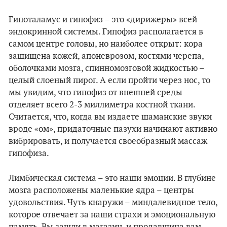
Гипоталамус и гипофиз – это «дирижеры» всей
эндокринной системы. Гипофиз располагается в
самом центре головы, но наиболее открыт: кора
защищена кожей, апоневрозом, костями черепа,
оболочками мозга, спинномозговой жидкостью –
целый слоеный пирог. А если пройти через нос, то
мы увидим, что гипофиз от внешней среды
отделяет всего 2-3 миллиметра костной ткани.
Считается, что, когда вы издаете шаманские звуки
вроде «ом», придаточные пазухи начинают активно
вибрировать, и получается своеобразный массаж
гипофиза.
Лимбическая система – это наши эмоции. В глубине
мозга расположены маленькие ядра – центры
удовольствия. Чуть кнаружи – миндалевидное тело,
которое отвечает за наши страхи и эмоциональную
память. Вы зашли в магазин, и продавщица вам