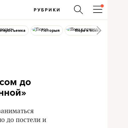
РУБРИКИ
ртиросъемка
Гісторыя
Пора к психологу
сом до
анной»
заниматься
ло до постели и