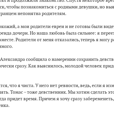
тях и продолжили знакомство. Спустя некоторое вре
ск, чтобы познакомиться с родными девушки, но выя
транцем непонятна родителям.
окожий, а мои родители евреи и не готовы были виде
енда дочери. Но наша любовь была сильнее: я переех
месте. Родители от меня отказались, теперь я могу 
имого.
Александра сообщила о намерении сохранить девств
ически сразу. Как выяснилось, молодой человек прид
ся, что я чиста. У него нет ревности, ведь, если я из
ять. Томас – тоже девственник. Мы хотим сделать эт
гда придет время. Причем я хочу сразу забеременеть
енка.