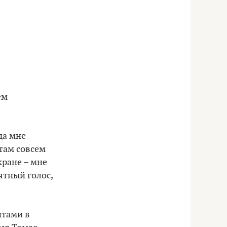
ем
да мне
 там совсем
кране – мне
ятный голос,
нтами в