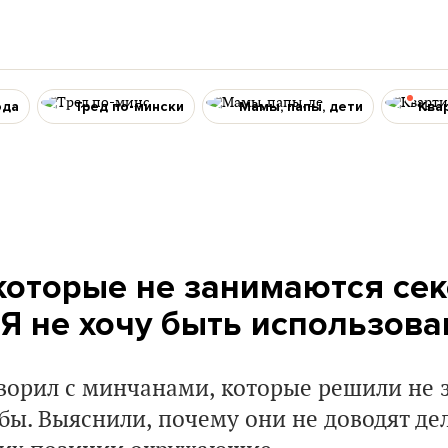
ода
Тред по-мински
Мамы, папы, дети
Ква
которые не занимаются сек
«Я не хочу быть использов
ворил с минчанами, которые решили не 
бы. Выяснили, почему они не доводят де