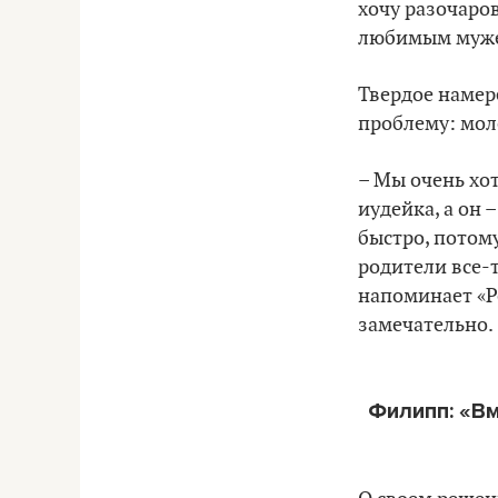
хочу разочаров
любимым муж
Твердое намер
проблему: моло
– Мы очень хот
иудейка, а он 
быстро, потому
родители все-
напоминает «Ро
замечательно.
Филипп: «Вм