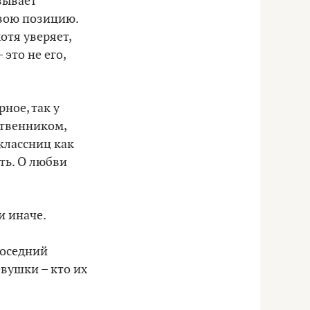
зывает
свою позицию.
отя уверяет,
 это не его,
рное, так у
ственником,
оклассниц как
ить. О любви
и иначе.
соседний
вушки – кто их