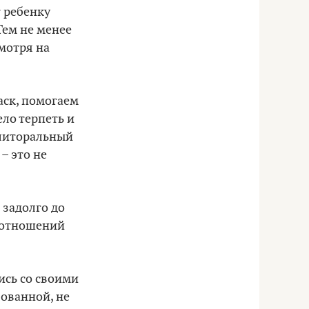
т ребенку
Тем не менее
мотря на
аск, помогаем
ело терпеть и
клиторальный
– это не
 задолго до
 отношений
ись со своими
зованной, не