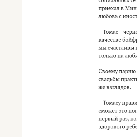
социальных се
приехал в Мин
любовь с инос
– Томас – черн
качестве бойфр
мы счастливы в
только на люб
Своему парню 
свадьбы практ
же взглядов.
– Томасу нравит
сможет это пон
первый раз, ко
здорового реб