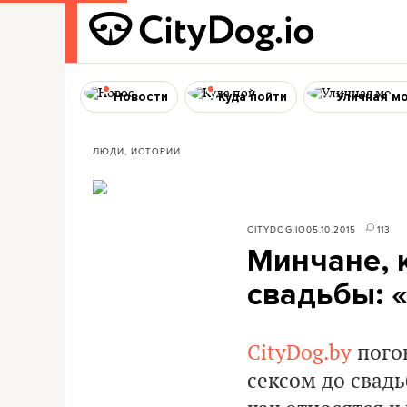
Новости
Куда пойти
Уличная м
ЛЮДИ, ИСТОРИИ
CITYDOG.IO
05.10.2015
113
Минчане, 
свадьбы: 
CityDog.by
пого
сексом до свадь