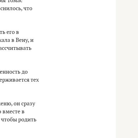
мя Томас
снилось, что
ть его в
ала в Вену, и
рассчитывать
енность до
ерживается тех
меню, он сразу
о вместе в
, чтобы родить