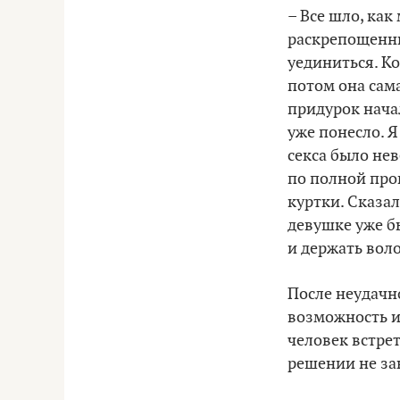
– Все шло, как
раскрепощенны
уединиться. К
потом она сама
придурок начал
уже понесло. Я
секса было не
по полной про
куртки. Сказал
девушке уже б
и держать вол
После неудачно
возможность и
человек встре
решении не за