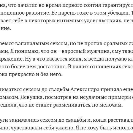
а, что зачатие во время первого соития гарантируе
ноценное развитие. Ее парень тоже в этом убежден. 
ывает себе в некоторых интимных удовольствиях, нес
ние.
аемся вагинальным сексом, но не против оральных л
ами. Я понимаю, что он – взрослый мужчина, ему тяж
ряжение. Ну а что касается меня, я всегда получаю 
того более чем достаточно. В наших отношениях секс 
ока прекрасно и без него.
ниматься сексом до свадьбы Александра приняла еще
Томасом. Девушка, посмотрев на неудачные примеры
решила, что не станет размениваться по мелочам.
уги занимались сексом до свадьбы и, когда расставал
но, чувствовали себя ужасно. Я не хочу быть исполь