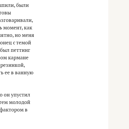
выпили, были
отовы
азговаривали,
ь момент, как
иятно, но меня
конец с темой
 был петтинг
ном кармане
й резинкой,
ь ее в ванную
о он упустил
атем молодой
 фактором в