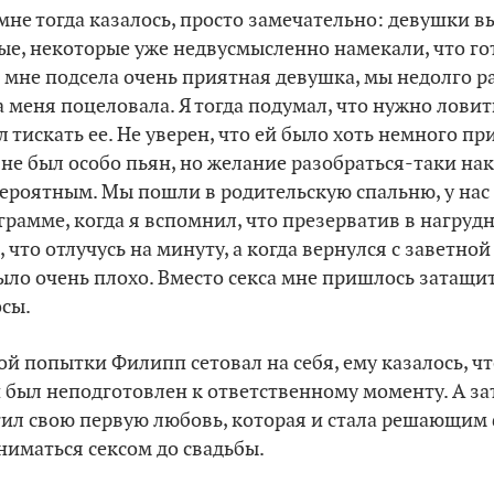
 мне тогда казалось, просто замечательно: девушки 
е, некоторые уже недвусмысленно намекали, что г
о мне подсела очень приятная девушка, мы недолго р
 меня поцеловала. Я тогда подумал, что нужно ловит
 тискать ее. Не уверен, что ей было хоть немного пр
 не был особо пьян, но желание разобраться-таки на
вероятным. Мы пошли в родительскую спальню, у нас
грамме, когда я вспомнил, что презерватив в нагруд
, что отлучусь на минуту, а когда вернулся с заветно
ыло очень плохо. Вместо секса мне пришлось затащит
осы.
й попытки Филипп сетовал на себя, ему казалось, чт
 был неподготовлен к ответственному моменту. А з
тил свою первую любовь, которая и стала решающим
ниматься сексом до свадьбы.