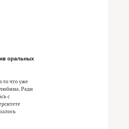
тив оральных
а то что уже
 любима. Ради
сь с
ерситете
залось