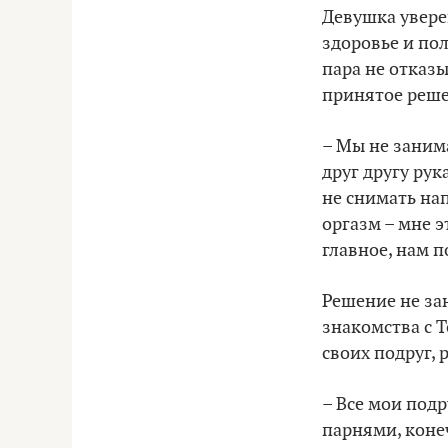
Девушка уверен
здоровье и пол
пара не отказ
принятое реше
– Мы не заним
друг другу рук
не снимать нап
оргазм – мне э
главное, нам п
Решение не за
знакомства с 
своих подруг, 
– Все мои подр
парнями, конеч