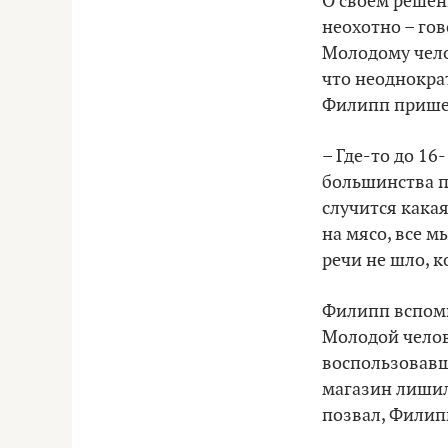
О своем решен
неохотно – го
Молодому челов
что неоднократ
Филипп прише
– Где-то до 16
большинства по
случится какая
на мясо, все м
речи не шло, к
Филипп вспоми
Молодой челове
воспользовавш
магазин лишил
позвал, Филип