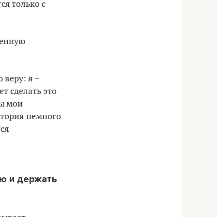
ся только с
венную
 веру: я –
ет сделать это
бы мои
стория немного
тся
ую и держать