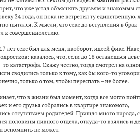
Филипп
ии не заниматься сексом до свадьбы
расска
ворит, что уже устал объяснять друзьям и знакомым 
еку 24 года, он пока не встретил ту единственную, х
но пытался. К мысли, что секс до вступления в брак –
л к совершеннолетию.
-17 лет секс был для меня, наоборот, идеей фикс. Наве
дростков: казалось, что, если до 18 останешься дев
-то катастрофа. Скажу честно, тогда смотрел на одн
ысли сводились только к тому, как бы кого-то уговор
онечно, только о том, чтобы переспать – не более.
нает, что в жизни был момент, когда все могло пойт
к и его друзья собрались в квартире знакомого,
ись отсутствием родителей. Пришло много народа, 
ся половины пивного отдела, откуда-то взялись и де
п вспомнить не может.