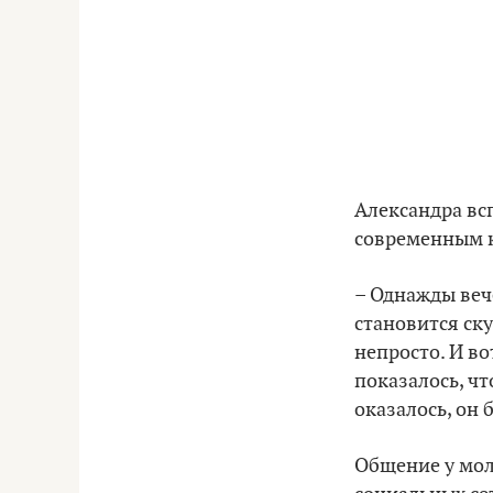
Александра вс
современным к
– Однажды вече
становится ску
непросто. И во
показалось, чт
оказалось, он 
Общение у мол