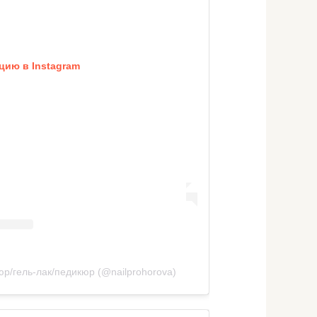
цию в Instagram
р/гель-лак/педикюр (@nailprohorova)