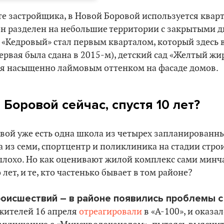
те застройщика, в Новой Боровой используется ква
он разделен на небольшие территории с закрытыми 
 «Кедровый» стал первым кварталом, который здесь 
ервая была сдана в 2015-м), детский сад «Желтый жир
ся насыщенно лаймовым оттенком на фасаде домов.
 Боровой сейчас, спустя 10 лет?
вой уже есть одна школа из четырех запланированны
да из семи, спортцентр и поликлиника на стадии стро
плохо. Но как оценивают жилой комплекс сами минч
лет, и те, кто частенько бывает в том районе?
роисшествий – в районе появились проблемы 
жителей 16 апреля
отреагировали
в «А-100», и оказа