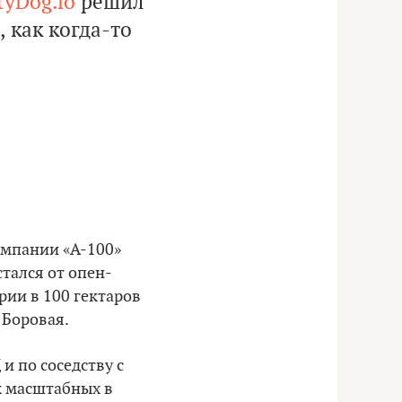
tyDog.io
решил
 как когда-то
компании «А-100»
тался от опен-
рии в 100 гектаров
 Боровая.
и по соседству с
 масштабных в