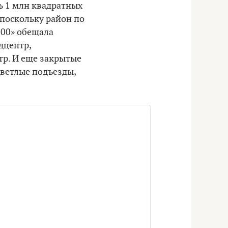
ь 1 млн квадратных
 поскольку район по
100» обещала
дцентр,
тр. И еще закрытые
светлые подъезды,