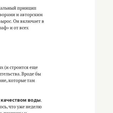
ртальный принцип
дворами и авторским
вырос. Он включает в
аф» и от всех
х (и строится еще
ительства. Вроде бы
ане, которые там
с качеством воды
.
лось, что уже неделю