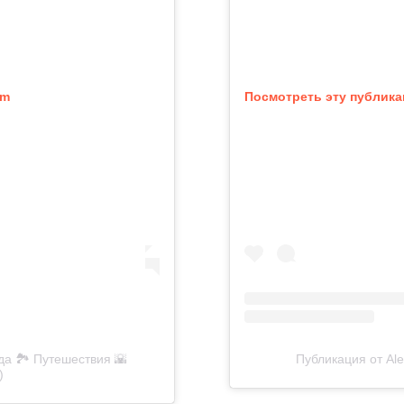
am
Посмотреть эту публика
да 🏞️ Путешествия 🌇
Публикация от Alex
)