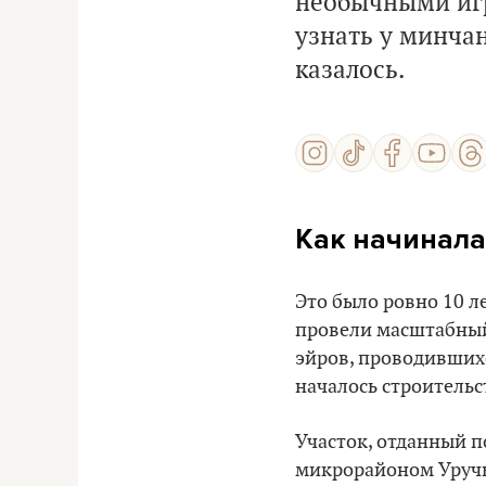
необычными иг
узнать у минчан
казалось.
Как начинала
Это было ровно 10 л
провели масштабный 
эйров, проводившихся
началось строительс
Участок, отданный п
микрорайоном Уручь