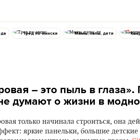
ода
Тред по-мински
Мамы, папы, дети
Ква
овая – это пыль в глаза».
не думают о жизни в модн
овая только начинала строиться, она де
ффект: яркие панельки, большие детские