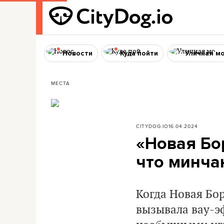
Новости
Куда пойти
Уличная м
МЕСТА
CITYDOG.IO
16.04.2024
«Новая Бор
что минча
Когда Новая Бор
вызывала вау-э