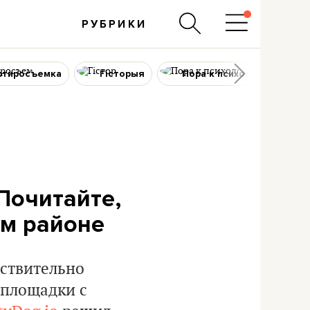
РУБРИКИ
ртиросъемка
Гісторыя
Пора к психологу
 Почитайте,
ом районе
йствительно
 площадки с