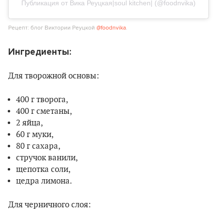
Публикация от Вика Реуцкая|soul kitchen| (@foodnvika)
Рецепт: блог Виктории Реуцкой
@foodnvika
.
Ингредиенты:
Для творожной основы:
400 г творога,
400 г сметаны,
2 яйца,
60 г муки,
80 г сахара,
стручок ванили,
щепотка соли,
цедра лимона.
Для черничного слоя: