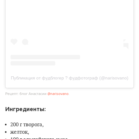
Публикация от фудблогер ? фудфотограф (@narisovano)
Рецепт: блог Анастасии
@narisovano
.
Ингредиенты:
200 г творога,
желток,