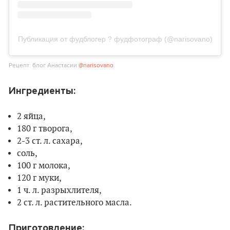
Публикация от фудблогер ? фудфотограф (@narisovano)
Рецепт: блог Анастасии
@narisovano
.
Ингредиенты:
2 яйца,
180 г творога,
2-3 ст. л. сахара,
соль,
100 г молока,
120 г муки,
1 ч. л. разрыхлителя,
2 ст. л. растительного масла.
Приготовление: