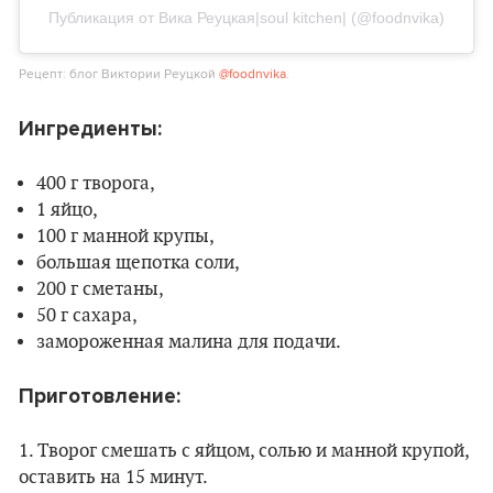
Публикация от Вика Реуцкая|soul kitchen| (@foodnvika)
Рецепт: блог Виктории Реуцкой
@foodnvika
.
Ингредиенты:
400 г творога,
1 яйцо,
100 г манной крупы,
большая щепотка соли,
200 г сметаны,
50 г сахара,
замороженная малина для подачи.
Приготовление:
1. Творог смешать с яйцом, солью и манной крупой,
оставить на 15 минут.