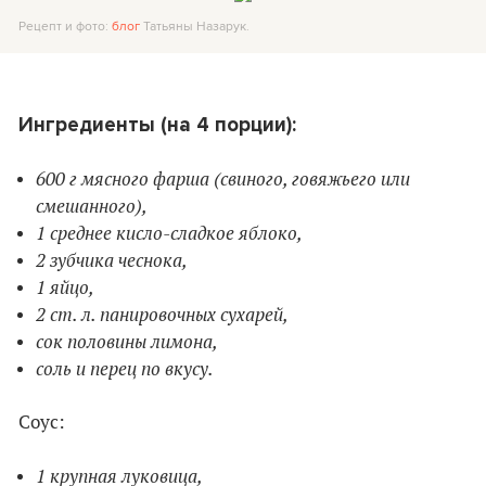
Рецепт и фото:
блог
Татьяны Назарук.
Ингредиенты
(на
4
порци
и
)
:
600 г мясного фарша (свиного, говяжьего или
смешанного),
1 среднее кисло-сладкое яблоко,
2 зубчика чеснока,
1 яйцо,
2 ст. л. панировочных сухарей,
сок половины лимона,
соль и перец по вкусу.
Соус:
1 крупная луковица,