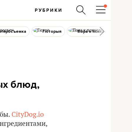
РУБРИКИ
ртиросъемка
Гісторыя
Пора к психологу
ых блюд,
ибы.
CityDog.io
ингредиентами,