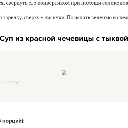
ся, свернуть его конвертиком при помощи силиконо
а тарелку, сверху – лисички. Посыпать зеленью и св
Суп из красной чечевицы с тыкво
ы Назарук.
 порций):