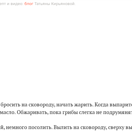
епт и видео:
блог
Татьяны Кирьяновой.
 бросить на сковороду, начать жарить. Когда выпарит
масло. Обжаривать, пока грибы слегка не подрумяня
ой, немного посолить. Вылить на сковороду, сверху в