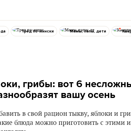
ода
Тред по-мински
Мамы, папы, дети
Ква
локи, грибы: вот 6 несложн
азнообразят вашу осень
авить в свой рацион тыкву, яблоки и гр
какие блюда можно приготовить с этими 