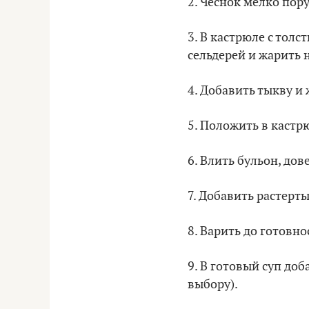
2. Чеснок мелко пору
3. В кастрюле с толс
сельдерей и жарить 
4. Добавить тыкву и
5. Положить в кастр
6. Влить бульон, до
7. Добавить растерты
8. Варить до готовн
9. В готовый суп до
выбору).