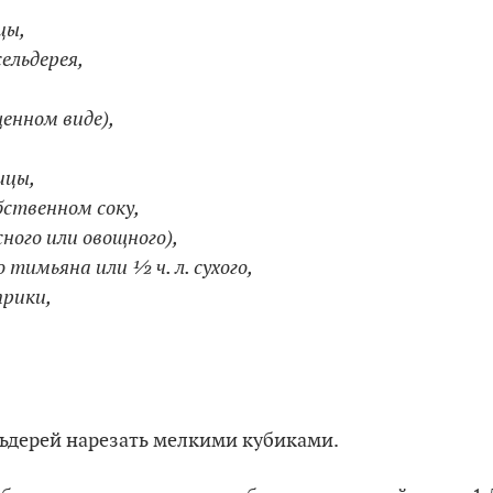
цы,
сельдерея,
щенном виде),
ицы,
бственном соку,
сного или овощного),
 тимьяна или ½ ч. л. сухого,
прики,
ельдерей нарезать мелкими кубиками.