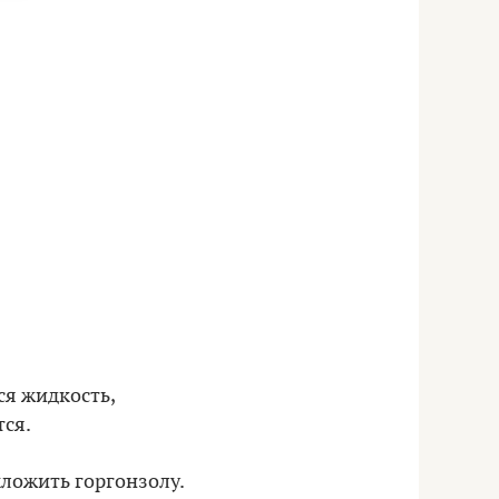
ся жидкость,
тся.
ыложить горгонзолу.