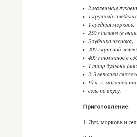
2 маленькие лукови
1 крупный стебель 
1 средняя морковь,
250 г тыквы (в очи
3 зубчика чеснока,
200 г красной чечев
400 г томатов в со
1 литр бульона (мя
2-3 веточки свежего
½ ч. л. молотой па
соль по вкусу.
Приготовление:
1. Лук, морковь и с