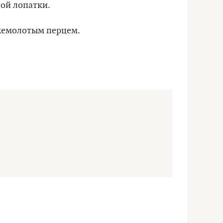
вой лопатки.
ежемолотым перцем.
й