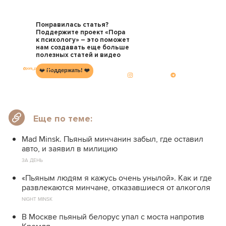
Понравилась статья?
Поддержите проект «Пора
к психологу» – это поможет
нам создавать еще больше
полезных статей и видео
@pora_psychology
❤️ Поддержать! ❤️
Еще по теме:
Mad Minsk. Пьяный минчанин забыл, где оставил
авто, и заявил в милицию
ЗА ДЕНЬ
«Пьяным людям я кажусь очень унылой». Как и где
развлекаются минчане, отказавшиеся от алкоголя
NIGHT MINSK
В Москве пьяный белорус упал с моста напротив