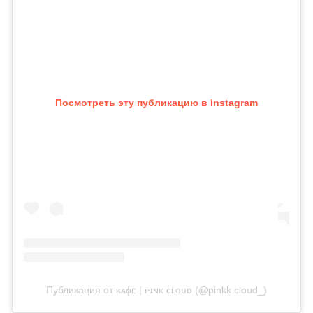
Посмотреть эту публикацию в Instagram
Публикация от ᴋᴀɸᴇ | ᴘɪɴᴋ ᴄʟᴏᴜᴅ (@pinkk.cloud_)