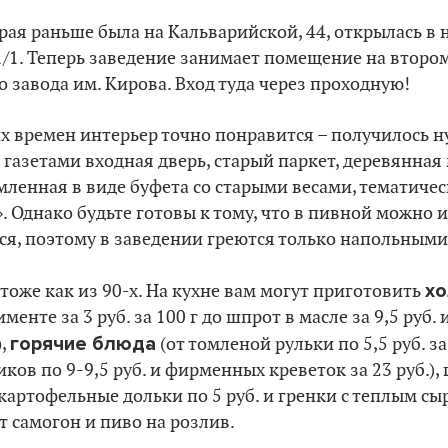
орая раньше была на Кальварийской, 44, открылась в 
/1. Теперь заведение занимает помещение на второ
 завода им. Кирова. Вход туда через проходную!
 времен интерьер точно понравится – получилось н
газетами входная дверь, старый паркет, деревянная 
мленная в виде буфета со старыми весами, тематичес
 Однако будьте готовы к тому, что в пивной можно и
ся, поэтому в заведении греются только напольным
хо
оже как из 90-х. На кухне вам могут приготовить
менте за 3 руб. за 100 г до шпрот в масле за 9,5 руб. 
горячие блюда
),
(от томленой рульки по 5,5 руб. з
ков по 9-9,5 руб. и фирменных креветок за 23 руб.),
артофельные дольки по 5 руб. и гренки с теплым сыро
 самогон и пиво на розлив.