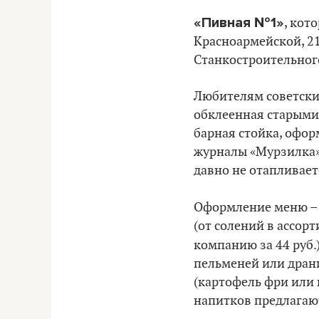
«Пивная №1»
, кот
Красноармейской, 21
Станкостроительного
Любителям советских
обклеенная старыми 
барная стойка, офор
журналы «Мурзилка».
давно не отапливает
Оформление меню – т
(от солений в ассорти
компанию за 44 руб.
пельменей или драни
(картофель фри или к
напитков предлагают