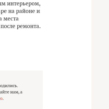
ым интерьером,
ре на районе и
а места
 после ремонта.
ходились.
айте нам, а
io
.