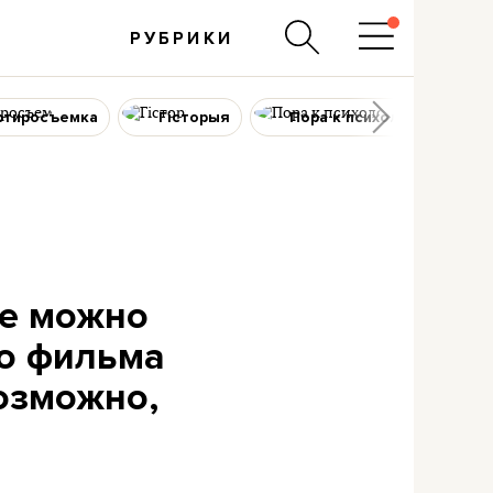
РУБРИКИ
ртиросъемка
Гісторыя
Пора к психологу
де можно
го фильма
возможно,