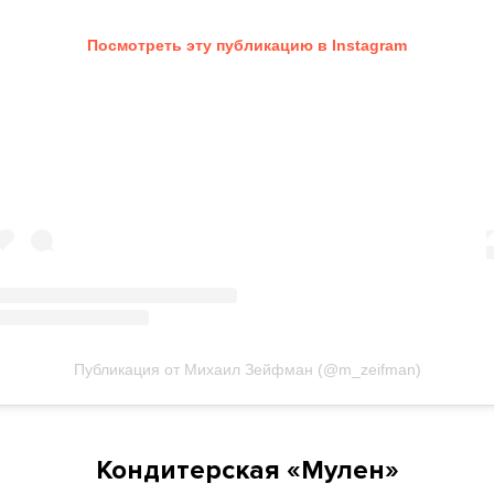
Посмотреть эту публикацию в Instagram
Публикация от Михаил Зейфман (@m_zeifman)
Кондитерская «Мулен»