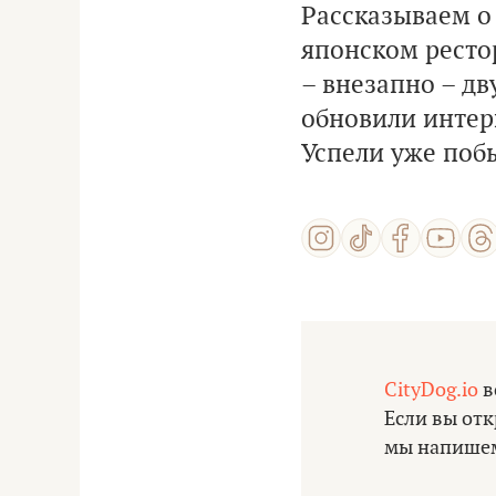
Рассказываем о
японском ресто
– внезапно – дв
обновили интерь
Успели уже поб
CityDog.io
в
Если вы отк
мы напишем 