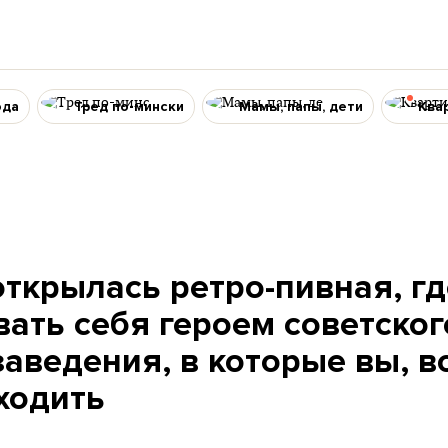
ода
Тред по-мински
Мамы, папы, дети
Ква
открылась ретро-пивная, г
вать себя героем советско
заведения, в которые вы, 
ходить