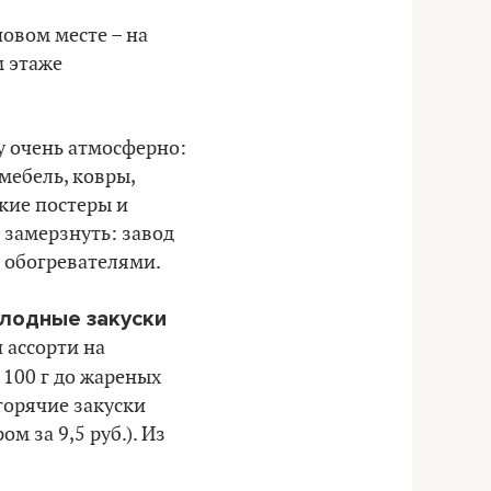
новом месте – на
м этаже
у очень атмосферно:
мебель, ковры,
кие постеры и
 замерзнуть: завод
и обогревателями.
лодные закуски
и ассорти на
а 100 г до жареных
 горячие закуски
м за 9,5 руб.). Из