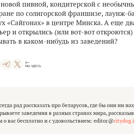
 новой пивной, кондитерской с необычн
ране по солигорской франшизе, лаунж-ба
ух «Сайгонах» в центре Минска. А еще дв
ер и открылись (или вот-вот откроются)
ывать в каком-нибудь из заведений?
МЫ ЗДЕСЬ
сегда рад рассказать про беларусов, где бы они ни на
рываете заведения в разных странах мира, рассказыв
о вас бесплатно и с удовольствием: еditor@
citydog.