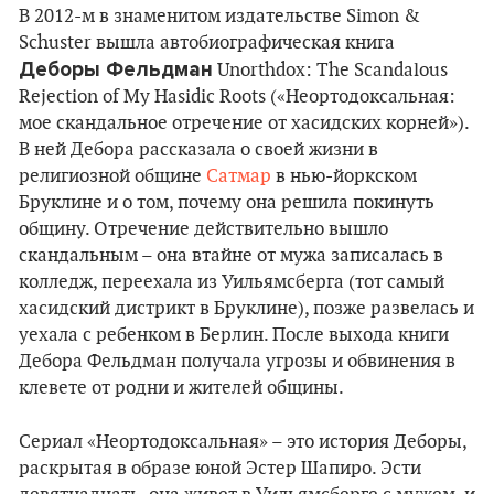
В 2012-м в знаменитом издательстве Simon &
Schuster вышла автобиографическая книга
Деборы Фельдман
Unorthdox: The Scandalous
Rejection of My Hasidic Roots («Неортодоксальная:
мое скандальное отречение от хасидских корней»).
В ней Дебора рассказала о своей жизни в
религиозной общине
Сатмар
в нью-йоркском
Бруклине и о том, почему она решила покинуть
общину. Отречение действительно вышло
скандальным – она втайне от мужа записалась в
колледж, переехала из Уильямсберга (тот самый
хасидский дистрикт в Бруклине), позже развелась и
уехала с ребенком в Берлин. После выхода книги
Дебора Фельдман получала угрозы и обвинения в
клевете от родни и жителей общины.
Сериал «Неортодоксальная» – это история Деборы,
раскрытая в образе юной Эстер Шапиро. Эсти