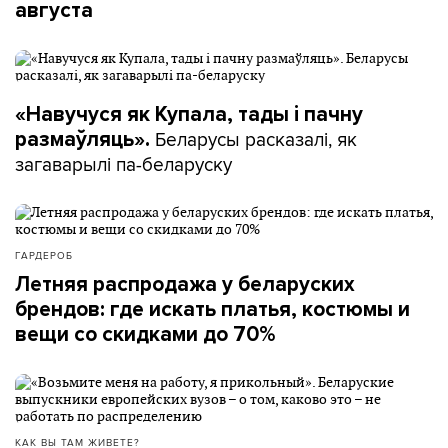
августа
«Навучуся як Купала, тады і пачну
Беларусы расказалі, як
размаўляць».
загаварылі па-беларуску
ГАРДЕРОБ
Летняя распродажа у беларуских
брендов: где искать платья, костюмы и
вещи со скидками до 70%
КАК ВЫ ТАМ ЖИВЕТЕ?