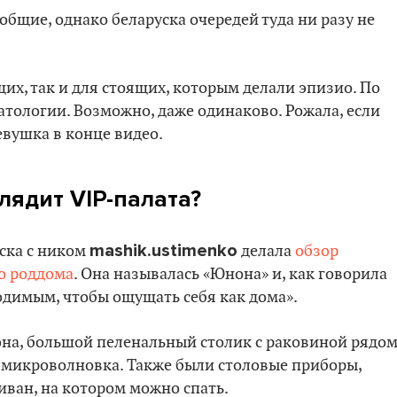
общие, однако беларуска очередей туда ни разу не
их, так и для стоящих, которым делали эпизио. По
патологии. Возможно, даже одинаково. Рожала, если
девушка в конце видео.
глядит
VIP-палата?
mashik.ustimenko
уска с ником
делала
обзор
о роддома
. Она называлась «Юнона» и, как говорила
одимым, чтобы ощущать себя как дома».
она, большой пеленальный столик с раковиной рядом
 микроволновка. Также были столовые приборы,
ван, на котором можно спать.