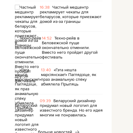
16:38
Частный медцентр
рекламирует чекапы для
беларусов, которые приезжают
домой из-за границы
14:52
Техно-рейв в
Беловежской пуще
окончательно отменили.
Вместо него пройдет другой
фестиваль
13:40
«Гэта нешта
марсіянскае!» Паглядзіце, як
праз анамальную спёку
абмялела Прыпяць
09:39
Беларуский дизайнер
придумал новый логотип для
известного бренда. Но его идея
многим не понравилась
больше новостей