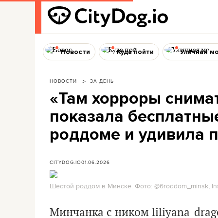
Новости
Куда пойти
Уличная м
НОВОСТИ
ЗА ДЕНЬ
«Там хорроры снима
показала бесплатны
роддоме и удивила 
CITYDOG.IO
01.06.2026
Шестой роддом в Минске. Фото: @6roddom_minsk, In
Минчанка с ником liliyana_drag