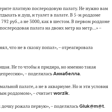
берите платную послеродовую палату. Не нужно вам
тдыхать и душ, и туалет в палате. В 5-м роддоме
792 руб., а не 3000, как в шестом. В первом роддоме
ослеродовая палата на двоих метр на метр...» –
ял, что не в сказку попал», – отреагировала
щая. Не то чтобы я придира, но именно такая
Аннабелла
депрессию», – поделилась
.
рмальной палате, а не в аквариуме. Но и эти условия
worzik
вым роддомом», – считает
.
Gluk@m@t
м дочку рожала первую», – поделилась
.