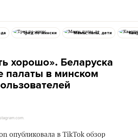
ода
Тред по-мински
Мамы, папы, дети
Ква
ть хорошо». Беларуска
е палаты в минском
пользователей
stagram.com.
on опубликовала в TikTok обзор