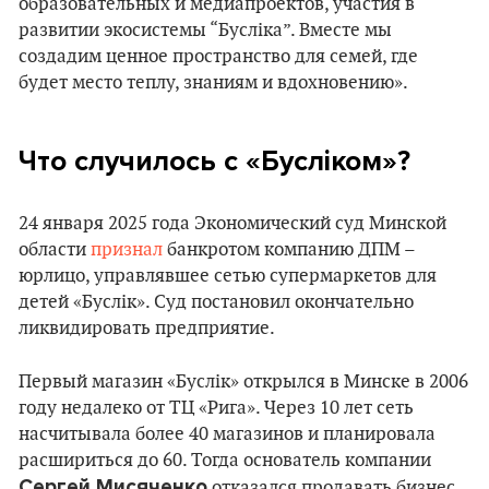
образовательных и медиапроектов, участия в
развитии экосистемы “Буслiка”. Вместе мы
создадим ценное пространство для семей, где
будет место теплу, знаниям и вдохновению».
Что случилось с «Бусліком»?
24 января 2025 года Экономический суд Минской
области
признал
банкротом компанию ДПМ –
юрлицо, управлявшее сетью супермаркетов для
детей «Буслік». Суд постановил окончательно
ликвидировать предприятие.
Первый магазин «Буслік» открылся в Минске в 2006
году недалеко от ТЦ «Рига». Через 10 лет сеть
насчитывала более 40 магазинов и планировала
расшириться до 60. Тогда основатель компании
Сергей Мисяченко
отказался продавать бизнес,