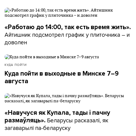
«Работаю до 14:00, так есть время жить».
Айтишник подсмотрел график у плиточника – и
доволен
КУДА ПОЙТИ
Куда пойти в выходные в Минске 7–9
августа
«Навучуся як Купала, тады і пачну
Беларусы расказалі, як
размаўляць».
загаварылі па-беларуску