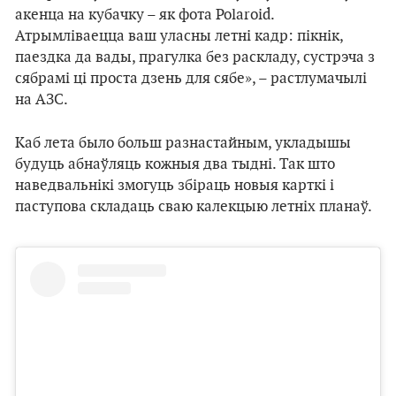
акенца на кубачку – як фота Polaroid.
Атрымліваецца ваш уласны летні кадр: пікнік,
паездка да вады, прагулка без раскладу, сустрэча з
сябрамі ці проста дзень для сябе», – растлумачылі
на АЗС.
Каб лета было больш разнастайным, укладышы
будуць абнаўляць кожныя два тыдні. Так што
наведвальнікі змогуць збіраць новыя карткі і
паступова складаць сваю калекцыю летніх планаў.