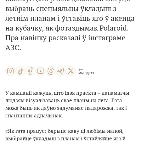
выбраць спецыяльны ўкладыш з
летнім планам і ўставіць яго ў акенца
на кубачку, як фотаздымак Polaroid.
Пра навінку расказалі ў інстаграме
АЗС.
МЫ ЗДЕСЬ
У кампаніі кажуць, што ідэя праекта – дапамагчы
людзям візуалізаваць свае планы на лета. Гэта
можа быць як даўно задуманае падарожжа, так і
спантанны адпачынак.
«Як гэта працуе: бярыце каву ці любімы напой,
выбірайце ўкладыш з планам і ўстаўляйце яго ў