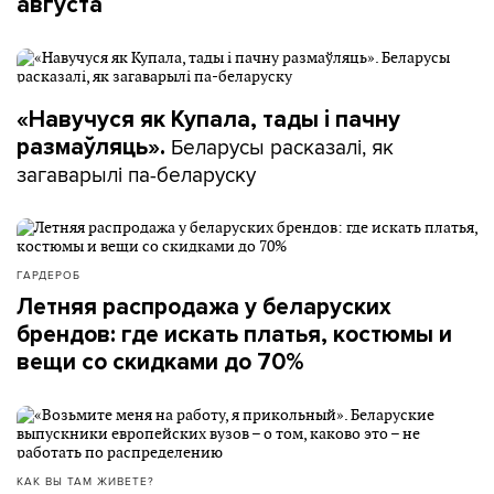
августа
«Навучуся як Купала, тады і пачну
Беларусы расказалі, як
размаўляць».
загаварылі па-беларуску
ГАРДЕРОБ
Летняя распродажа у беларуских
брендов: где искать платья, костюмы и
вещи со скидками до 70%
КАК ВЫ ТАМ ЖИВЕТЕ?