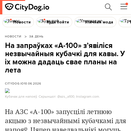
Новости
Куда пойти
Уличная мода
НОВОСТИ
ЗА ДЕНЬ
На запраўках «А-100» з’явіліся
незвычайныя кубачкі для кавы. У
іх можна дадаць свае планы на
лета
CITYDOG.IO
10.06.2026
Кубачак для напояў. Скрыншот: @azs_a100, Instagram.com.
На АЗС «А-100» запусцілі летнюю
акцыю з незвычайнымі кубачкамі для
напояў. Цяпер наведвальнікі могуць