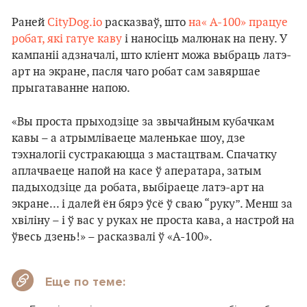
Раней
CityDog.io
расказваў, што
на« А-100» працуе
робат, які гатуе каву
і наносіць малюнак на пену. У
кампаніі адзначалі, што кліент можа выбраць латэ-
арт на экране, пасля чаго робат сам завяршае
прыгатаванне напою.
«Вы проста прыходзіце за звычайным кубачкам
кавы – а атрымліваеце маленькае шоу, дзе
тэхналогіі сустракаюцца з мастацтвам. Спачатку
аплачваеце напой на касе ў аператара, затым
падыходзіце да робата, выбіраеце латэ-арт на
экране... і далей ён бярэ ўсё ў сваю “руку”. Менш за
хвіліну – і ў вас у руках не проста кава, а настрой на
ўвесь дзень!» – расказвалі ў «А-100».
Еще по теме: