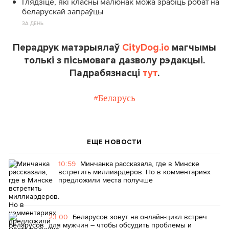
Глядзіце, які класны малюнак можа зрабіць робат на
беларускай запраўцы
ЗА ДЕНЬ
Перадрук матэрыялаў
CityDog.io
магчымы
толькі з пісьмовага дазволу рэдакцыі.
Падрабязнасці
тут
.
#Беларусь
ЕЩЕ НОВОСТИ
10:59
Минчанка рассказала, где в Минске
встретить миллиардеров. Но в комментариях
предложили места получше
23:00
Беларусов зовут на онлайн-цикл встреч
для мужчин – чтобы обсудить проблемы и