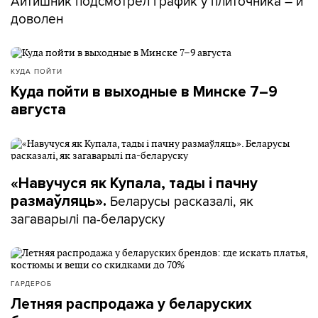
Айтишник подсмотрел график у плиточника – и
доволен
КУДА ПОЙТИ
Куда пойти в выходные в Минске 7–9
августа
«Навучуся як Купала, тады і пачну
Беларусы расказалі, як
размаўляць».
загаварылі па-беларуску
ГАРДЕРОБ
Летняя распродажа у беларуских