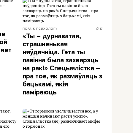
ПОРА К ПСИХОЛОГУ
17
ое
«Ты – дурнаватая,
ой
страшненькая
няет
няўдачніца. Гэта ты
павінна была захварэць
на рак!» Спецыялістка –
пра тое, як размаўляць з
бацькамі, якія
паміраюць