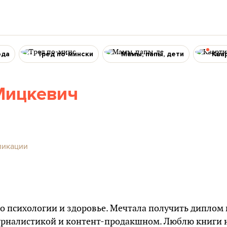
ода
Тред по-мински
Мамы, папы, дети
Ква
Мицкевич
ликации
о психологии и здоровье. Мечтала получить диплом 
урналистикой и контент-продакшном. Люблю книги