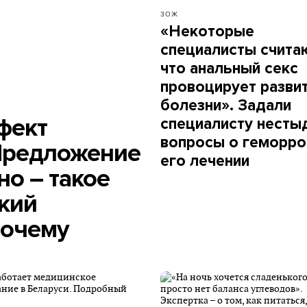
ЗОЖ
«Некоторые
специалисты счита
что анальный секс
провоцирует разви
болезни». Задали
фект
специалисту несты
вопросы о геморро
 Предложение
его лечении
но – такое
ский
почему