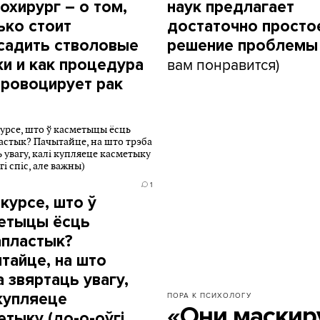
охирург – о том,
наук предлагает
ько стоит
достаточно просто
садить стволовые
решение проблемы
вам понравится)
ки и как процедура
 провоцирует рак
1
 курсе, што ў
етыцы ёсць
апластык?
тайце, на што
а звяртаць увагу,
 купляеце
ПОРА К ПСИХОЛОГУ
«Они маскир
етыку (до-о-оўгі