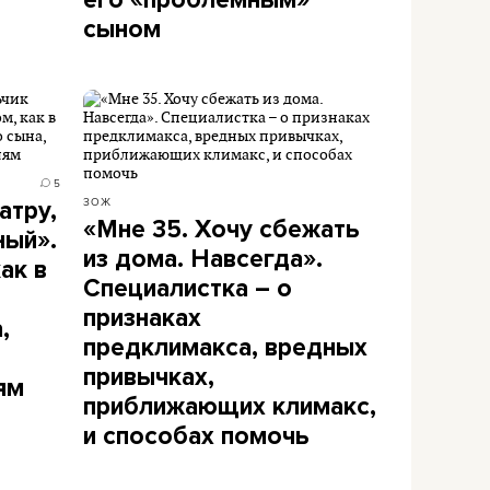
сыном
5
ЗОЖ
атру,
«Мне 35. Хочу сбежать
ный».
из дома. Навсегда».
ак в
Специалистка – о
признаках
,
предклимакса, вредных
привычках,
ям
приближающих климакс,
и способах помочь