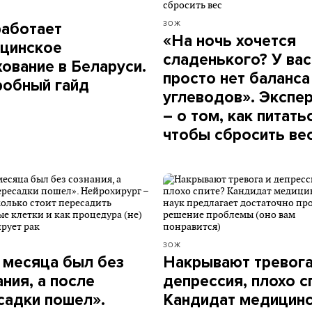
ЗОЖ
работает
«На ночь хочется
цинское
сладенького? У вас
хование в Беларуси.
просто нет баланса
обный гайд
углеводов». Экспе
– о том, как питать
чтобы сбросить ве
ЗОЖ
 месяца был без
Накрывают тревога
ания, а после
депрессия, плохо с
садки пошел».
Кандидат медицин