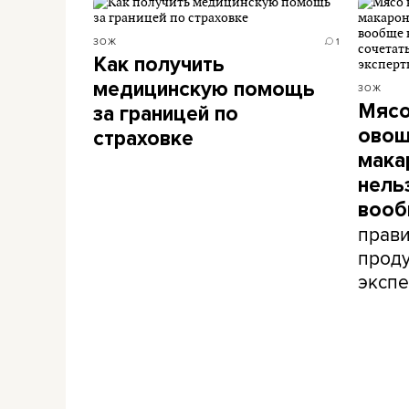
ЗОЖ
1
Как получить
медицинскую помощь
ЗОЖ
Мясо
за границей по
овощ
страховке
мака
нель
вооб
прави
проду
экспе