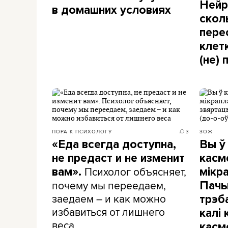
Нейр
в домашних условиях
скол
пере
клет
(не)
ПОРА К ПСИХОЛОГУ
3
ЗОЖ
«Еда всегда доступна,
Вы ў
не предаст и не изменит
касм
Психолог объясняет,
вам».
мікр
почему мы переедаем,
Пачы
заедаем – и как можно
трэб
избавиться от лишнего
калі
веса
касм