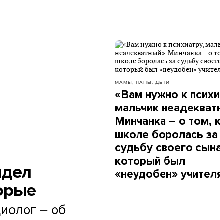
МАМЫ, ПАПЫ, ДЕТИ
«Вам нужно к психи
мальчик неадекват
Минчанка – о том, к
школе боролась за
судьбу своего сына
который был
идел
«неудобен» учител
орые
иолог – об