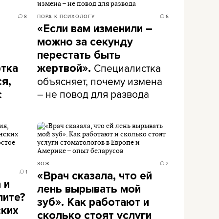
8
ПОРА К ПСИХОЛОГУ
6
«Если вам изменили –
можно за секунду
перестать быть
Специалистка
ртка
жертвой».
объясняет, почему измена
ся,
– не повод для развода
с
ЗОЖ
2
1
«Врач сказала, что ей
 и
лень вырывать мой
пите?
зуб». Как работают и
ских
сколько стоят услуги