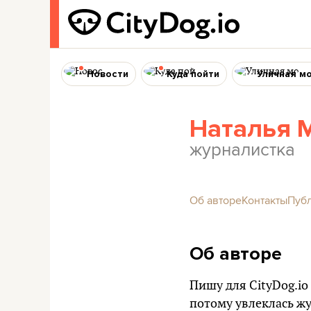
Новости
Куда пойти
Уличная м
Наталья 
журналистка
Об авторе
Контакты
Пуб
Об авторе
Пишу для
CityDog.io
потому увлеклась ж