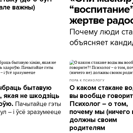
“воспитание”
 але важны)
жертве радос
Почему люди ста
объясняет канди
ПОРА К ПСИХОЛОГУ
ыбраць бытавую
О каком стакане в
, якая не шкодзіць
вы вообще говорит
Пачытайце гэты
оўю.
Психолог – о том,
ул – і ўсё зразумееце
почему мы (ничего 
должны своим
родителям