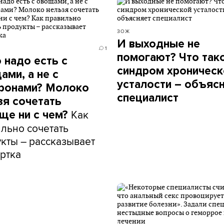
ЗОЖ
И выходные не
1
помогают? Что так
 надо есть с
синдром хроническ
ами, а не с
усталости – объяс
ронами? Молоко
специалист
зя сочетать
Как
ще ни с чем?
льно сочетать
кты – рассказывает
ртка