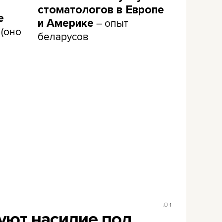
стоматологов в Европе
е
– опыт
и Америке
(оно
беларусов
1
уют насилие под