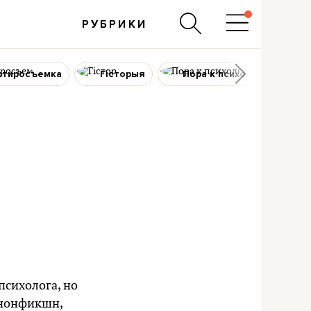
РУБРИКИ
ртиросъемка
Гісторыя
Пора к психологу
психолога, но
 нонфикшн,