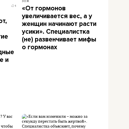
ЗОЖ
1
«От гормонов
увеличивается вес, а у
ют,
женщин начинают расти
усики». Специалистка
тие
(не) развенчивает мифы
о гормонах
дные
е и