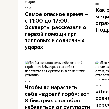
ЗОЖ
ЗОЖ
Как 
Самое опасное время –
меди
с 11:00 до 17:00.
стра
Эскперты рассказали о
Подр
первой помощи при
тепловых и солнечных
ударах
ЗОЖ
ЗОЖ
Чтобы не нарастить
«Два
себе «вдовий горб»: вот
созн
8 быстрых способов
пере
избавиться от сутулости