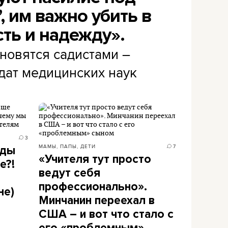
, им важно убить в
ть и надежду».
новятся садистами –
дат медицинских наук
3
МАМЫ, ПАПЫ, ДЕТИ
7
оды
«Учителя тут просто
е?!
ведут себя
профессионально».
не)
Минчанин переехал в
США – и вот что стало с
его «проблемным»