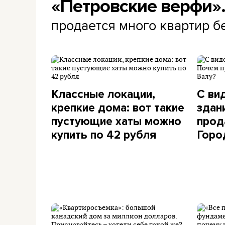
«Петровские верфи»
продается много квартир б
Классные локации,
С ви
крепкие дома: вот такие
здан
пустующие хаты можно
прод
купить по 42 рубля
Горо