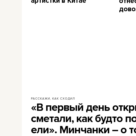
артистки в Китае
отне
дово
РАССКАЖИ, КАК СХОДИЛ
«В первый день откр
сметали, как будто п
ели». Минчанки – о т