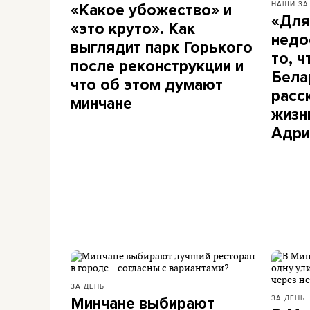
НАШИ ЗА
«Какое убожество» и
«Для
«это круто». Как
недо
выглядит парк Горького
то, ч
после реконструкции и
Бела
что об этом думают
расс
минчане
жизн
Адри
ЗА ДЕНЬ
ЗА ДЕНЬ
Минчане выбирают