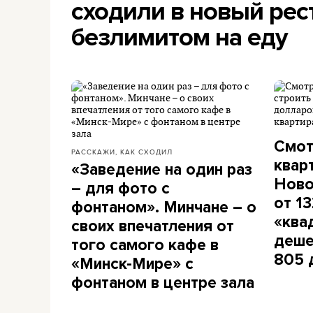
сходили в новый рес
безлимитом на еду
Смот
РАССКАЖИ, КАК СХОДИЛ
квар
«Заведение на один раз
Ново
– для фото с
от 1
фонтаном». Минчане – о
«ква
своих впечатления от
деше
того самого кафе в
805 
«Минск-Мире» с
фонтаном в центре зала