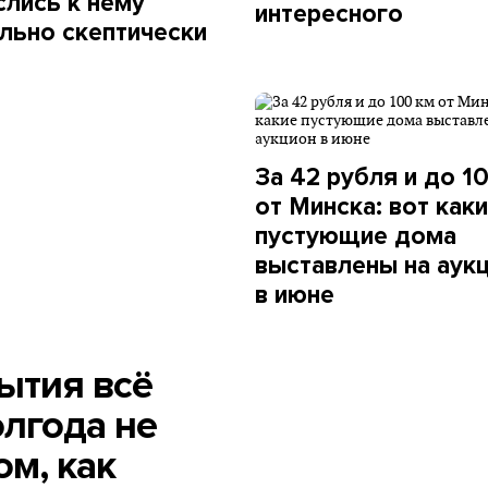
слись к нему
интересного
льно скептически
За 42 рубля и до 1
от Минска: вот как
пустующие дома
выставлены на аук
в июне
ытия всё
олгода не
ом, как