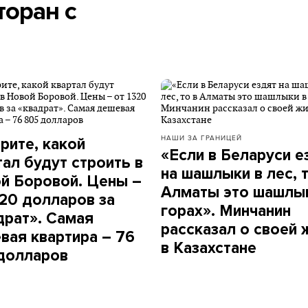
торан с
НАШИ ЗА ГРАНИЦЕЙ
рите, какой
«Если в Беларуси е
тал будут строить в
на шашлыки в лес, т
й Боровой. Цены –
Алматы это шашлы
320 долларов за
горах». Минчанин
драт». Самая
рассказал о своей 
вая квартира – 76
в Казахстане
долларов