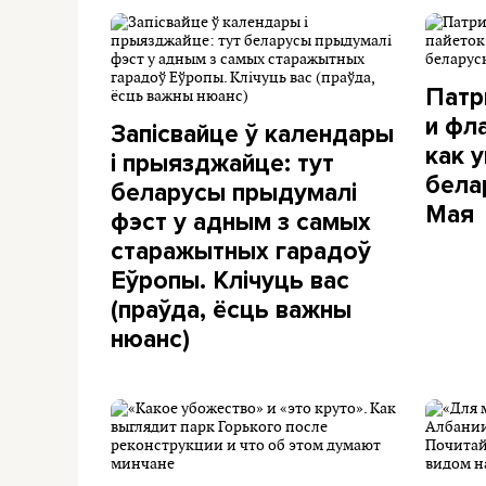
Патр
и фла
Запісвайце ў календары
как 
і прыязджайце: тут
бела
беларусы прыдумалі
Мая
фэст у адным з самых
старажытных гарадоў
Еўропы. Клічуць вас
(праўда, ёсць важны
нюанс)