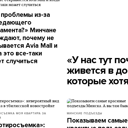
 проблемы из-за
едающего
амента?» Минчане
ждают, почему не
вается Avia Mall и
а это все-таки
«У нас тут по
т случиться
живется в до
которые хотя
ОСЪЕМКА
МОЯ КВАРТИРА ЗА
МИНСКИЕ ПОДЪЕЗДЫ
Й
Показываем самые
ртиросъемка»: