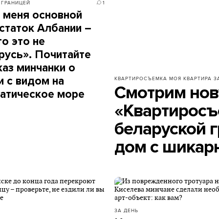
 ГРАНИЦЕЙ
1
 меня основной
статок Албании –
то это не
русь». Почитайте
каз минчанки о
и с видом на
КВАРТИРОСЪЕМКА
МОЯ КВАРТИРА З
Смотрим нов
атическое море
«Квартиросъе
беларуской 
дом с шикар
ЗА ДЕНЬ