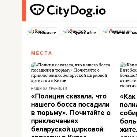
Новости
Куда пойти
Уличная м
МЕСТА
НАШИ ЗА ГРАНИЦЕЙ
«Полиция сказала, что
«Как
нашего босса посадили
полн
в тюрьму». Почитайте о
соби
приключениях
боль
беларуской цирковой
жите