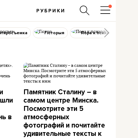
РУБРИКИ
ртиросъемка
Гісторыя
Пора к психологу
и
Памятник Сталину – в
ашли
самом центре Минска.
Посмотрите эти 5
нь в
атмосферных
фотографий и почитайте
удивительные тексты к