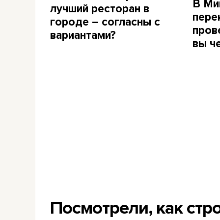
В Ми
лучший ресторан в
пере
городе – согласны с
пров
вариантами?
вы ч
Посмотрели, как стр