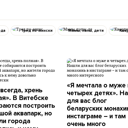
ода
Тред по-мински
Мамы, папы, дети
Ква
«Я мечтала о муже 
 всегда, хрень
четырех детях». Н
ая». В Витебске
для вас блог
раются построить
беларуских монахи
шой аквапарк, но
инстаграме – и там
ли города
очень много