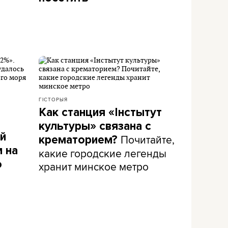
ГІСТОРЫЯ
Как станция «Інстытут
культуры» связана с
ей
Почитайте,
крематорием?
 на
какие городские легенды
о
хранит минское метро