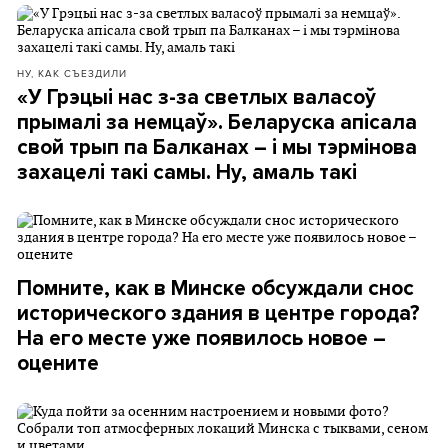
НУ, КАК СЪЕЗДИЛИ
«У Грэцыі нас з-за светлых валасоў
прымалі за немцаў». Беларуска апісала
свой трып па Балканах – і мы тэрмінова
захацелі такі самы. Ну, амаль такі
Помните, как в Минске обсуждали снос
исторического здания в центре города?
На его месте уже появилось новое –
оцените