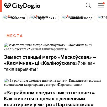
Новости
Куда пойти
Уличная мода
МЕСТА
Замест станцыі метро «Маскоўская» –
Як вам
«Касмічная» ці «Каліноўскага»?
такія варыянты?
«За районом следить никто не хочет».
Как живется в домах с дешевыми
квартирами у метро «Партызанская»